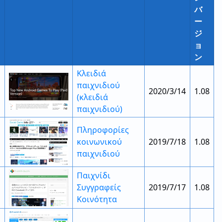
バ
ー
ジ
ョ
ン
Κλειδιά
παιχνιδιού
2020/3/14
1.08
(κλειδιά
παιχνιδιού)
Πληροφορίες
κοινωνικού
2019/7/18
1.08
παιχνιδιού
Παιχνίδι
Συγγραφείς
2019/7/17
1.08
Κοινότητα