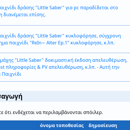
ιχνίδι δράσης "Little Saber" για pc παραδίδεται στο
η διανέμεται επίσης.
αιχνίδι δράσης "Little Saber" κυκλοφόρησε, σύγχρονη
ημα παιχνίδι "ReIn∽ Alter Ep.1" κυκλοφόρησε, κ.λπ.
μάχης "Little Saber" δοκιμαστική έκδοση απελευθέρωση,
ast πληροφορίες & PV απελευθέρωση, κ.λπ. - Αυτή την
 Παιχνίδι
ισαγωγή
ε ότι ενδέχεται να περιλαμβάνονται σπόιλερ.
όνομα τοποθεσίας
δημοσίευση