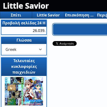
Little Savior
Σπίτι
Little Savior
Επισκόπηση και λειτουργίες
Προβολή σελίδας 24 H
26.039.
Γλώσσα
Τελευταίες
κυκλοφορίες
παιχνιδιών