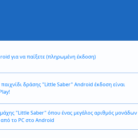
roid για να παίξετε (πληρωμένη έκδοση)
παιχνίδι δράσης "Little Saber" Android έκδοση είναι
lay!
μάχης "Little Saber" όπου ένας μεγάλος αριθμός μονάδων
 από το PC στο Android