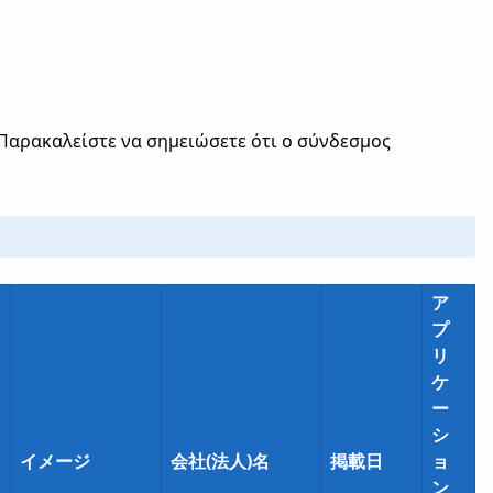
 Παρακαλείστε να σημειώσετε ότι ο σύνδεσμος
ア
プ
リ
ケ
ー
シ
イメージ
会社(法人)名
掲載日
ョ
ン