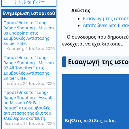
リトルセイバー
Δείκτης
Ενημέρωση ιστορικού
Εισαγωγή της ιστοσ
Προστέθηκε το "Long-
Απατεώνες Site Εισ
Range Shooting - Mission
08 Endpoint" στις
Ο σύνδεσμος που δημοσιεύτ
Συμβουλές Αντίστασης
Sniper Elite.
ενδέχεται να έχει διακοπεί.
Κυριακή, 5 Ιουλίου 2026
Προστέθηκε το "Long-
Εισαγωγή της ιστο
Range Shooting - Mission
07 All Together" στις
Συμβουλές Αντίστασης
Sniper Elite.
Τετάρτη, 24 Ιουνίου 2026
Προστέθηκε το "Long-
Range Shooting - Assault
on Mission 06: Fall
Rouge" στις συμβουλές
αντίστασης της ελίτ του
ελεύθερου σκοπευτή.
Βιβλία, σελίδες, κ.λπ.
Δευτέρα, 15 Ιουνίου 2026