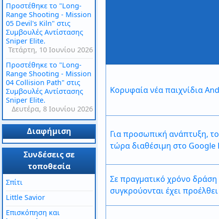
Προστέθηκε το "Long-
Range Shooting - Mission
05 Devil's Kiln" στις
Συμβουλές Αντίστασης
Sniper Elite.
Τετάρτη, 10 Ιουνίου 2026
Προστέθηκε το "Long-
Range Shooting - Mission
04 Collision Path" στις
Κορυφαία νέα παιχνίδια And
Συμβουλές Αντίστασης
Sniper Elite.
Δευτέρα, 8 Ιουνίου 2026
Διαφήμιση
Για προσωπική ανάπτυξη, το 
τώρα διαθέσιμη στο Google P
Συνδέσεις σε
τοποθεσία
Σε πραγματικό χρόνο δράση 
Σπίτι
συγκρούονται έχει προέλθει
Little Savior
Επισκόπηση και