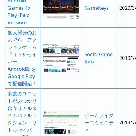
Android
Games To
GameKeys
2020/3
Play (Paid
Version)
個人開発のお
のでら、アク
ションゲーム
『リトルセイ
Social Game
2019/7
バー』
Info
Android版を
Google Play
で配信開始！
多数のユニッ
トがぶつかり
合うリアルタ
イムバトルア
ゲームライタ
クション「リ
ーコミュニテ
2019/7
トルセイバ
ィ