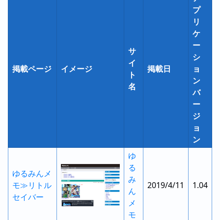
プ
リ
ケ
ー
サ
シ
イ
掲載ページ
イメージ
掲載日
ョ
ト
ン
名
バ
ー
ジ
ョ
ン
ゆ
る
ゆるみんメ
み
モ≫リトル
2019/4/11
1.04
ん
セイバー
メ
モ