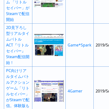
ム 「リトル
セイバー」が
Steamで配信
開始
2D見下ろし
型リアルタイ
ムバトル
ACT『リトル
Game*Spark
2019/5
セイバー』
Steam配信開
始！
PC向けリア
ルタイムバト
ルアクション
ゲーム「リト
4Gamer
2019/5
ルセイバー」
がSteamで配
信。体験版も