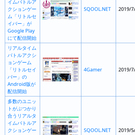
イムバトルア
クションゲー
SQOOL.NET
2019/7
ム「リトルセ
イバー」が
Google Play
にて配信開始
リアルタイム
バトルアクシ
ョンゲーム
「リトルセイ
4Gamer
2019/7
バー」の
Android版が
配信開始
多数のユニッ
トがぶつかり
合うリアルタ
イムバトルア
クションゲー
SQOOL.NET
2019/5