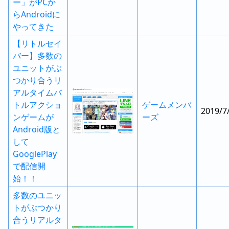
ー」がPCか
らAndroidに
やってきた
【リトルセイ
バー】多数の
ユニットがぶ
つかり合うリ
アルタイムバ
トルアクショ
ゲームメンバ
2019/7
ンゲームが
ーズ
Android版と
して
GooglePlay
で配信開
始！！
多数のユニッ
トがぶつかり
合うリアルタ