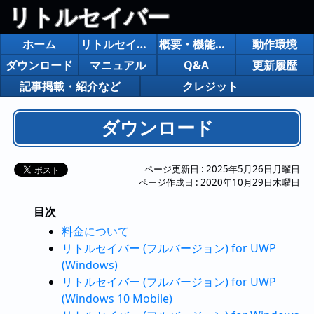
リトルセイバー
ホーム
リトルセイバー
概要・機能紹介
動作環境
ダウンロード
マニュアル
Q&A
更新履歴
記事掲載・紹介など
クレジット
ダウンロード
ページ更新日 :
2025年5月26日月曜日
ページ作成日 :
2020年10月29日木曜日
目次
料金について
リトルセイバー (フルバージョン) for UWP
(Windows)
リトルセイバー (フルバージョン) for UWP
(Windows 10 Mobile)