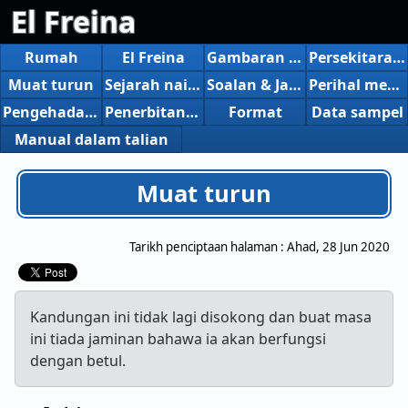
El Freina
Rumah
El Freina
Gambaran keseluruhan
Persekitaran operasi
Muat turun
Sejarah naik versi
Soalan & Jawapan
Perihal membeli versi saham
Pengehadan versi bebas
Penerbitan, pengenalan, dsb.
Format
Data sampel
Manual dalam talian
Muat turun
Tarikh penciptaan halaman :
Ahad, 28 Jun 2020
Kandungan ini tidak lagi disokong dan buat masa
ini tiada jaminan bahawa ia akan berfungsi
dengan betul.