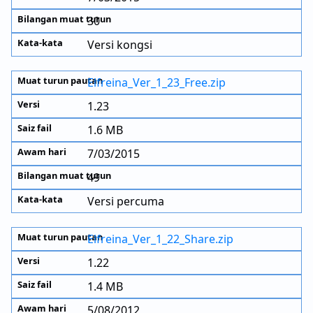
30
Versi kongsi
Elfreina_Ver_1_23_Free.zip
1.23
1.6 MB
7/03/2015
49
Versi percuma
Elfreina_Ver_1_22_Share.zip
1.22
1.4 MB
5/08/2012