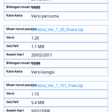
1450
Versi percuma
Elfreina_Ver_1_20_Share.zip
1.20
1.1 MB
20/02/2011
1269
Versi kongsi
Elfreina_Ver_1_151_Free.zip
1.15
5.4 MB
9/02/2008