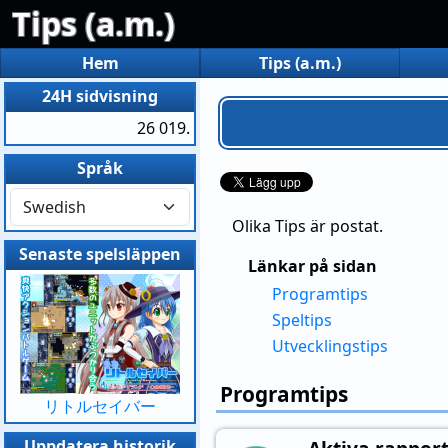
Tips (a.m.)
Hem
Tips (a.m.)
24H sidvisning
26 019.
Språk
Olika Tips är postat.
Senaste spelsläppen
Länkar på sidan
Programtips
Speltips
Utvecklingstips
Programtips
リトルセイバー
Uppdatera historik