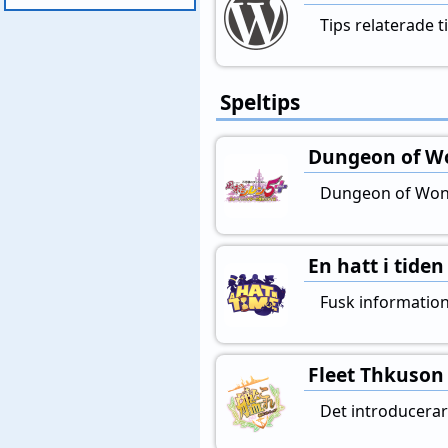
Tips relaterade t
Speltips
Dungeon of Wo
Dungeon of Wond
En hatt i tiden
Fusk information 
Fleet Thkuson 
Det introducerar 