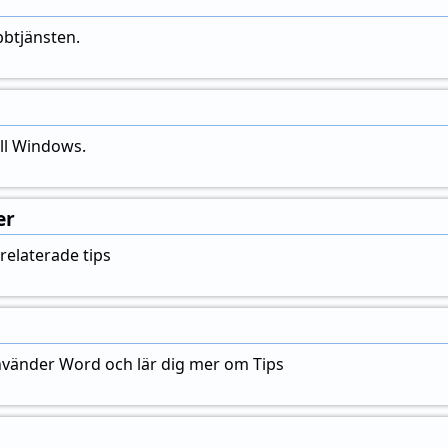
btjänsten.
ill Windows.
er
elaterade tips
nvänder Word och lär dig mer om Tips