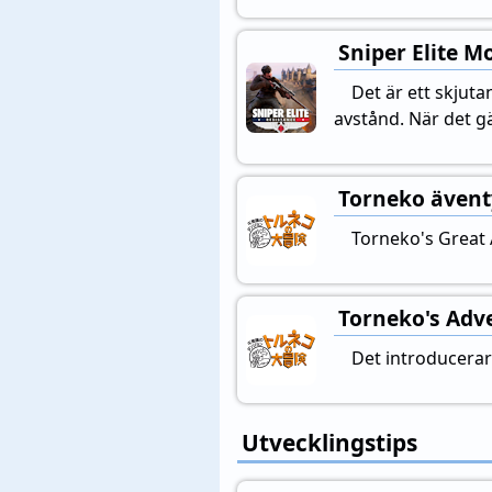
Sniper Elite M
Det är ett skjut
avstånd. När det gä
Torneko ävent
Torneko's Great 
Torneko's Adv
Det introducerar
Utvecklingstips