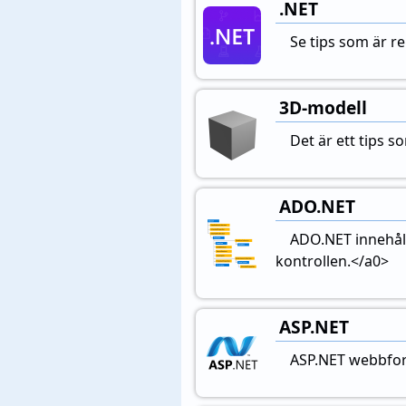
.NET
Se tips som är re
3D-modell
Det är ett tips 
ADO.NET
ADO.NET innehåll
kontrollen.</a0>
ASP.NET
ASP.NET webbfor