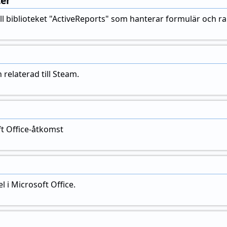
ter
ill biblioteket "ActiveReports" som hanterar formulär och rap
 relaterad till Steam.
ft Office-åtkomst
l i Microsoft Office.