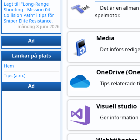
Lagt till "Long-Range
Det är en allmän
Shooting - Mission 04
spelmotor.
Collision Path" i tips för
Sniper Elite Resistance.
måndag 8 juni 2026
Media
Ad
Det införs rediger
Länkar på plats
Hem
OneDrive (One
Tips (a.m.)
Tips relaterade t
Ad
Visuell studio
Ger information s