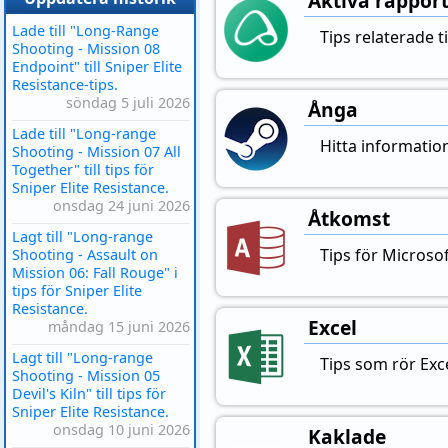
Aktiva rappor
Lade till "Long-Range
Tips relaterade t
Shooting - Mission 08
Endpoint" till Sniper Elite
Resistance-tips.
söndag 5 juli 2026
Ånga
Lade till "Long-range
Hitta information
Shooting - Mission 07 All
Together" till tips för
Sniper Elite Resistance.
onsdag 24 juni 2026
Åtkomst
Lagt till "Long-range
Tips för Microso
Shooting - Assault on
Mission 06: Fall Rouge" i
tips för Sniper Elite
Resistance.
Excel
måndag 15 juni 2026
Lagt till "Long-range
Tips som rör Exce
Shooting - Mission 05
Devil's Kiln" till tips för
Sniper Elite Resistance.
onsdag 10 juni 2026
Kaklade