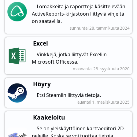
Lomakkeita ja raportteja käsittelevään
ActiveReports-kirjastoon liittyviä vihjeitä
on saatavilla.
sunnuntai 28. tammikuuta 2024
Excel
Vinkkejä, jotka liittyvät Exceliin
Microsoft Officessa.
maanantai 28. syyskuuta 2020
Höyry
Etsi Steamiin liittyviä tietoja.
lauantai 1. maaliskuuta 2025
Kaakeloitu
Se on yleiskäyttöinen karttaeditori 2D-
peleille. Koska se voi tuottaa tietoja