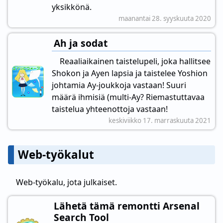
yksikkönä.
maanantai 28. syyskuuta 2020
Ah ja sodat
Reaaliaikainen taistelupeli, joka hallitsee
Shokon ja Ayen lapsia ja taistelee Yoshion
johtamia Ay-joukkoja vastaan! Suuri
määrä ihmisiä (multi-Ay? Riemastuttavaa
taistelua yhteenottoja vastaan!
keskiviikko 17. marraskuuta 2021
Web-työkalut
Web-työkalu, jota julkaiset.
Lähetä tämä remontti Arsenal
Search Tool