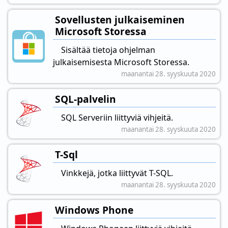
Sovellusten julkaiseminen
Microsoft Storessa
Sisältää tietoja ohjelman
julkaisemisesta Microsoft Storessa.
maanantai 28. syyskuuta 2020
SQL-palvelin
SQL Serveriin liittyviä vihjeitä.
maanantai 28. syyskuuta 2020
T-Sql
Vinkkejä, jotka liittyvät T-SQL.
maanantai 28. syyskuuta 2020
Windows Phone