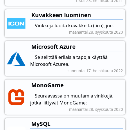
tiistai 23. helmikuuta 2021
Kuvakkeen luominen
Vinkkejä luoda kuvakkeita (.ico), jne.
maanantai 28. syyskuuta 2020
Microsoft Azure
Se selittää erilaisia tapoja käyttää
Microsoft Azurea.
sunnuntai 17. heinäkuuta 2022
MonoGame
Seuraavassa on muutamia vinkkejä,
jotka liittyvät MonoGame:
maanantai 28. syyskuuta 2020
MySQL