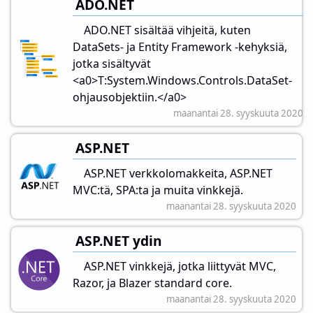
ADO.NET
ADO.NET sisältää vihjeitä, kuten
DataSets- ja Entity Framework -kehyksiä,
jotka sisältyvät
<a0>T:System.Windows.Controls.DataSet-
ohjausobjektiin.</a0>
maanantai 28. syyskuuta 2020
ASP.NET
ASP.NET verkkolomakkeita, ASP.NET
MVC:tä, SPA:ta ja muita vinkkejä.
maanantai 28. syyskuuta 2020
ASP.NET ydin
ASP.NET vinkkejä, jotka liittyvät MVC,
Razor, ja Blazer standard core.
maanantai 28. syyskuuta 2020