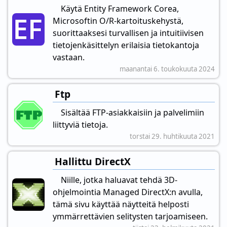
Käytä Entity Framework Corea,
Microsoftin O/R-kartoituskehystä,
suorittaaksesi turvallisen ja intuitiivisen
tietojenkäsittelyn erilaisia tietokantoja
vastaan.
maanantai 6. toukokuuta 2024
Ftp
Sisältää FTP-asiakkaisiin ja palvelimiin
liittyviä tietoja.
torstai 29. huhtikuuta 2021
Hallittu DirectX
Niille, jotka haluavat tehdä 3D-
ohjelmointia Managed DirectX:n avulla,
tämä sivu käyttää näytteitä helposti
ymmärrettävien selitysten tarjoamiseen.