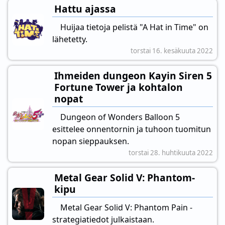
Hattu ajassa
Huijaa tietoja pelistä "A Hat in Time" on
lähetetty.
torstai 16. kesäkuuta 2022
Ihmeiden dungeon Kayin Siren 5
Fortune Tower ja kohtalon
nopat
Dungeon of Wonders Balloon 5
esittelee onnentornin ja tuhoon tuomitun
nopan sieppauksen.
torstai 28. huhtikuuta 2022
Metal Gear Solid V: Phantom-
kipu
Metal Gear Solid V: Phantom Pain -
strategiatiedot julkaistaan.