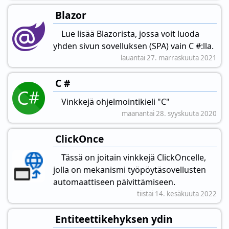
Blazor
Lue lisää Blazorista, jossa voit luoda
yhden sivun sovelluksen (SPA) vain C #:lla.
lauantai 27. marraskuuta 2021
C #
Vinkkejä ohjelmointikieli "C"
maanantai 28. syyskuuta 2020
ClickOnce
Tässä on joitain vinkkejä ClickOncelle,
jolla on mekanismi työpöytäsovellusten
automaattiseen päivittämiseen.
tiistai 14. kesäkuuta 2022
Entiteettikehyksen ydin