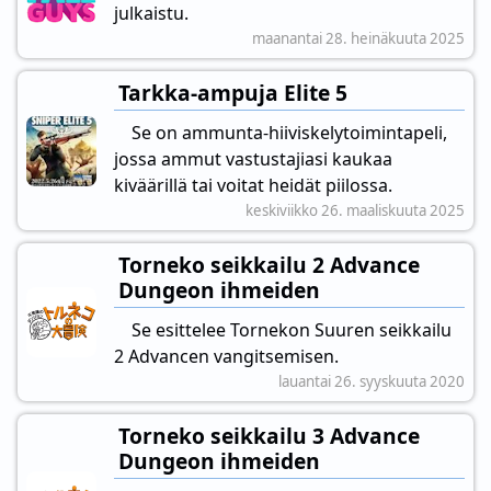
julkaistu.
maanantai 28. heinäkuuta 2025
Tarkka-ampuja Elite 5
Se on ammunta-hiiviskelytoimintapeli,
jossa ammut vastustajiasi kaukaa
kiväärillä tai voitat heidät piilossa.
keskiviikko 26. maaliskuuta 2025
Torneko seikkailu 2 Advance
Dungeon ihmeiden
Se esittelee Tornekon Suuren seikkailu
2 Advancen vangitsemisen.
lauantai 26. syyskuuta 2020
Torneko seikkailu 3 Advance
Dungeon ihmeiden