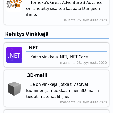
Torneko's Great Adventure 3 Advance
on lähetetty sisältöä kaapata Dungeon
ihme.
lauantai 26. syyskuuta 2020
Kehitys Vinkkejä
.NET
Katso vinkkejä .NET, .NET Core.
maanantai 28. syyskuuta 2020
3D-malli
Se on vinkkejä, jotka tiivistävät
luominen ja muokkaaminen 3D-mallin
tiedot, materiaalit, jne.
maanantai 28. syyskuuta 2020