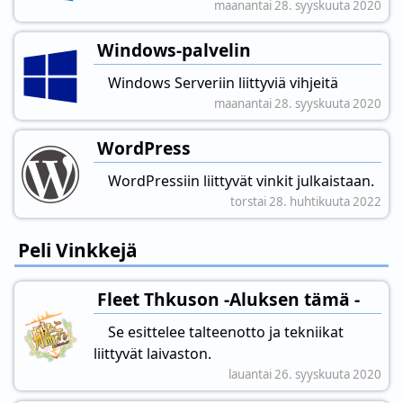
maanantai 28. syyskuuta 2020
Windows-palvelin
Windows Serveriin liittyviä vihjeitä
maanantai 28. syyskuuta 2020
WordPress
WordPressiin liittyvät vinkit julkaistaan.
torstai 28. huhtikuuta 2022
Peli Vinkkejä
Fleet Thkuson -Aluksen tämä -
Se esittelee talteenotto ja tekniikat
liittyvät laivaston.
lauantai 26. syyskuuta 2020