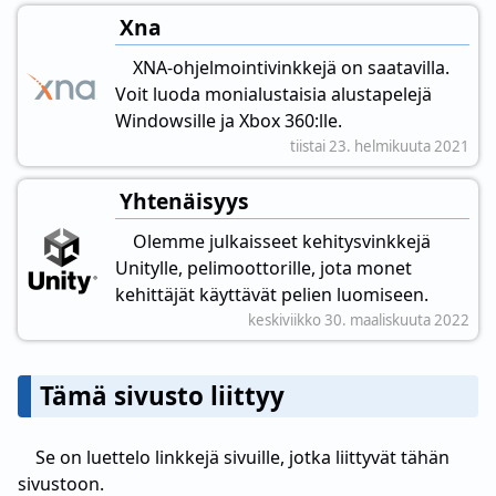
Xna
XNA-ohjelmointivinkkejä on saatavilla.
Voit luoda monialustaisia alustapelejä
Windowsille ja Xbox 360:lle.
tiistai 23. helmikuuta 2021
Yhtenäisyys
Olemme julkaisseet kehitysvinkkejä
Unitylle, pelimoottorille, jota monet
kehittäjät käyttävät pelien luomiseen.
keskiviikko 30. maaliskuuta 2022
Tämä sivusto liittyy
Se on luettelo linkkejä sivuille, jotka liittyvät tähän
sivustoon.