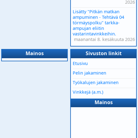
2026
Lisätty "Pitkän matkan
ampuminen - Tehtävä 04
törmäyspolku" tarkka-
ampujan eliitin
vastarintavinkkeihin.
maanantai 8. kesäkuuta 2026
Mainos
Sivuston linkit
Etusivu
Pelin jakaminen
Työkalujen jakaminen
Vinkkejä (a.m.)
Mainos