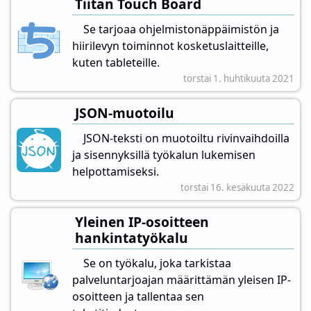
Tiitan Touch Board
Se tarjoaa ohjelmistonäppäimistön ja
hiirilevyn toiminnot kosketuslaitteille,
kuten tableteille.
torstai 1. huhtikuuta 2021
JSON-muotoilu
JSON-teksti on muotoiltu rivinvaihdoilla
ja sisennyksillä työkalun lukemisen
helpottamiseksi.
torstai 16. kesäkuuta 2022
Yleinen IP-osoitteen
hankintatyökalu
Se on työkalu, joka tarkistaa
palveluntarjoajan määrittämän yleisen IP-
osoitteen ja tallentaa sen