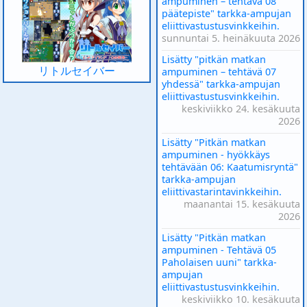
ampuminen – tehtävä 08
päätepiste" tarkka-ampujan
eliittivastustusvinkkeihin.
sunnuntai 5. heinäkuuta 2026
Lisätty "pitkän matkan
リトルセイバー
ampuminen – tehtävä 07
yhdessä" tarkka-ampujan
eliittivastustusvinkkeihin.
keskiviikko 24. kesäkuuta
2026
Lisätty "Pitkän matkan
ampuminen - hyökkäys
tehtävään 06: Kaatumisryntä"
tarkka-ampujan
eliittivastarintavinkkeihin.
maanantai 15. kesäkuuta
2026
Lisätty "Pitkän matkan
ampuminen - Tehtävä 05
Paholaisen uuni" tarkka-
ampujan
eliittivastustusvinkkeihin.
keskiviikko 10. kesäkuuta