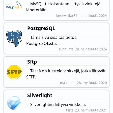
MySQL-tietokantaan liittyviä vinkkejä
lähetetään.
keskiviikko 31. tammikuuta 2024
PostgreSQL
Tämä sivu sisältää tietoa
PostgreSQL:stä.
sunnuntai 28. heinäkuuta 2024
Sftp
Tässä on luettelo vinkkejä, jotka liittyvät
SFTP.
maanantai 28. syyskuuta 2020
Silverlight
Silverlightiin liittyviä vinkkejä.
tiistai 23. helmikuuta 2021