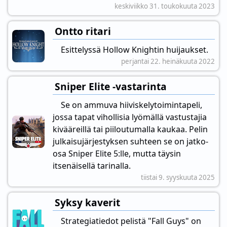
keskiviikko 31. toukokuuta 2023
Ontto ritari
Esittelyssä Hollow Knightin huijaukset.
perjantai 22. heinäkuuta 2022
Sniper Elite -vastarinta
Se on ammuva hiiviskelytoimintapeli,
jossa tapat vihollisia lyömällä vastustajia
kivääreillä tai piiloutumalla kaukaa. Pelin
julkaisujärjestyksen suhteen se on jatko-
osa Sniper Elite 5:lle, mutta täysin
itsenäisellä tarinalla.
tiistai 9. syyskuuta 2025
Syksy kaverit
Strategiatiedot pelistä "Fall Guys" on