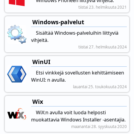
Windows Phoneen liittyviä vihjeitä.
tiistai 23. helmikuuta 2021
Windows-palvelut
Sisältää Windows-palveluihin liittyviä
vihjeitä.
tiistai 27. helmikuuta 2024
WinUI
Etsi vinkkejä sovellusten kehittämiseen
WinUI: n avulla.
lauantai 25. toukokuuta 2024
Wix
WiX:n avulla voit luoda helposti
muokattavia Windows Installer -asentajia.
maanantai 28. syyskuuta 2020