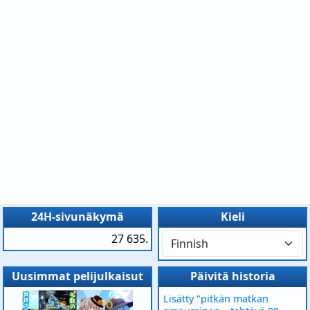
24H-sivunäkymä
Kieli
27 635.
Uusimmat pelijulkaisut
Päivitä historia
Lisätty "pitkän matkan