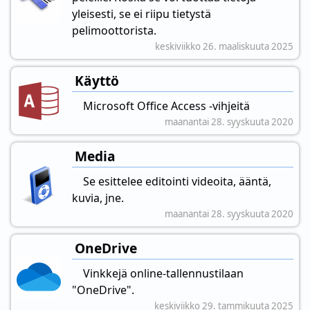
yleisesti, se ei riipu tietystä
pelimoottorista.
keskiviikko 26. maaliskuuta 2025
Käyttö
Microsoft Office Access -vihjeitä
maanantai 28. syyskuuta 2020
Media
Se esittelee editointi videoita, ääntä,
kuvia, jne.
maanantai 28. syyskuuta 2020
OneDrive
Vinkkejä online-tallennustilaan
"OneDrive".
keskiviikko 29. tammikuuta 2025