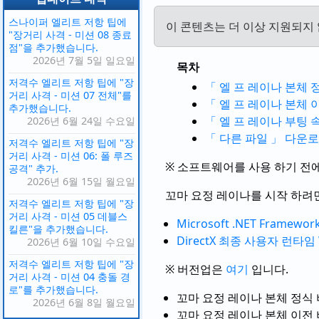
스나이퍼 엘리트 저항 팁에
이 콘텐츠는 더 이상 지원되지
"장거리 사격 - 미션 08 종료
점"을 추가했습니다.
2026년 7월 5일 일요일
목차
저격수 엘리트 저항 팁에 "장
「 엘 프 레이나 본체 
거리 사격 - 미션 07 전체"를
「 엘 프 레이나 본체 
추가했습니다.
「 엘 프 레이나 부팅 
2026년 6월 24일 수요일
「 다른 파일 」 다운
저격수 엘리트 저항 팁에 "장
거리 사격 - 미션 06: 폴 루즈
※ 소프트웨어를 사용 하기 전
공격" 추가.
2026년 6월 15일 월요일
꼬마 요정 레이나를 시작 하려면
저격수 엘리트 저항 팁에 "장
거리 사격 - 미션 05 데블스
Microsoft .NET Framewor
킬른"을 추가했습니다.
DirectX 최종 사용자 런타임
2026년 6월 10일 수요일
저격수 엘리트 저항 팁에 "장
※ 버전업은
여기
입니다.
거리 사격 - 미션 04 충돌 경
로"를 추가했습니다.
꼬마 요정 레이나 본체 정식
2026년 6월 8일 월요일
꼬마 요정 레이나 본체 이전