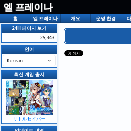
엘 프레이나
홈
엘 프레이나
개요
운영 환경
24H 페이지 보기
25,343.
언어
최신 게임 출시
リトルセイバー
업데이트 내역