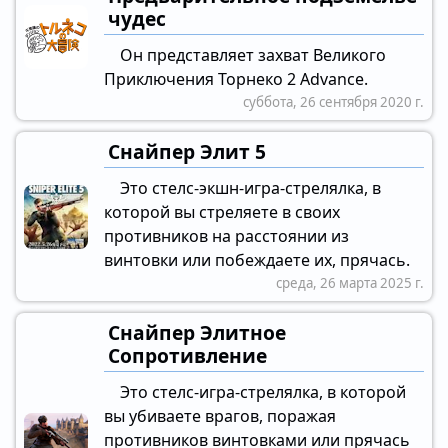
чудес
Он представляет захват Великого
Приключения Торнеко 2 Advance.
суббота, 26 сентября 2020 г.
Снайпер Элит 5
Это стелс-экшн-игра-стрелялка, в
которой вы стреляете в своих
противников на расстоянии из
винтовки или побеждаете их, прячась.
среда, 26 марта 2025 г.
Снайпер Элитное
Сопротивление
Это стелс-игра-стрелялка, в которой
вы убиваете врагов, поражая
противников винтовками или прячась