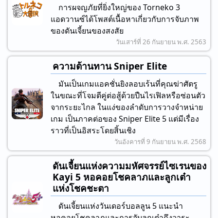
การผจญภัยที่ยิ่งใหญ่ของ Torneko 3
แอดวานซ์ได้โพสต์เนื้อหาเกี่ยวกับการจับภาพ
ของดันเจี้ยนของสงสัย
วันเสาร์ที่ 26 กันยายน พ.ศ. 2563
ความต้านทาน Sniper Elite
มันเป็นเกมแอคชั่นยิงลอบเร้นที่คุณฆ่าศัตรู
ในขณะที่โจมตีคู่ต่อสู้ด้วยปืนไรเฟิลหรือซ่อนตัว
จากระยะไกล ในแง่ของลําดับการวางจําหน่าย
เกม เป็นภาคต่อของ Sniper Elite 5 แต่มีเรื่อง
ราวที่เป็นอิสระโดยสิ้นเชิง
วันอังคารที่ 9 กันยายน พ.ศ. 2568
ดันเจี้ยนแห่งความมหัศจรรย์ไซเรนของ
Kayi 5 หอคอยโชคลาภและลูกเต๋า
แห่งโชคชะตา
ดันเจี้ยนแห่งวันเดอร์บอลลูน 5 แนะนํา
หอคอยโชคลาภและการจับลูกเต๋าถึงวาระ